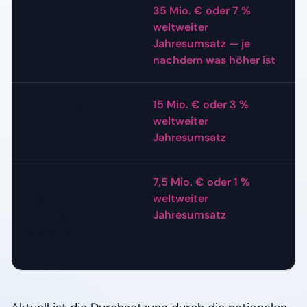
Verbotene KI-
35 Mio. € oder 7 %
Praktiken (Art. 5)
weltweiter
Jahresumsatz — je
nachdem was höher ist
Nichteinhaltung
15 Mio. € oder 3 %
anderer Pflichten
weltweiter
(inkl. Art. 4)
Jahresumsatz
Bereitstellung
7,5 Mio. € oder 1 %
falscher
weltweiter
Informationen
Jahresumsatz
gegenüber
Behörden