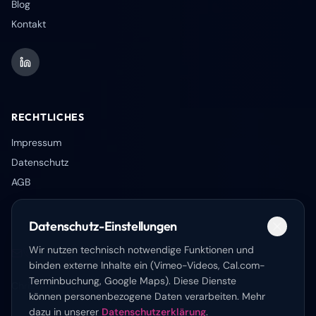
Blog
Kontakt
RECHTLICHES
Impressum
Datenschutz
AGB
Datenschutz-Einstellungen
Wir nutzen technisch notwendige Funktionen und
+49 821 99 95 90 62
Boschstraße 6, 86356 Neusäß
binden externe Inhalte ein (Vimeo-Videos, Cal.com-
Terminbuchung, Google Maps). Diese Dienste
Christian Strohmayr — KI-Keynote-Speaker
können personenbezogene Daten verarbeiten. Mehr
dazu in unserer
Datenschutzerklärung
.